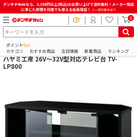
デンキチWebなら、3,300円以上(税込)のお買い上げで送料無料！メーカー保証
に準じた修理を何度でも使える延長保証！
※一部対象外あり
0
HOME
商品一覧ページ
テレビ・レコーダー
テレビ台・テレビスタンド
テレビ台
ポイント
0pt
ハヤミ工産
カテゴリ
おすすめ商品
注目情報
新着商品
ランキング
ハヤミ工産 26V～32V型対応テレビ台 TV-
LP800