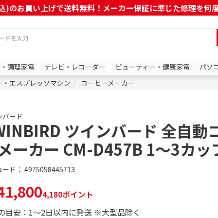
上(税込)のお買い上げで送料無料！メーカー保証に準じた修理を
ン・調理家電
テレビ・レコーダー
ビューティー・健康家電
パソ
ー・エスプレッソマシン
コーヒーメーカー
ンバード
WINBIRD ツインバード 全自動
メーカー CM-D457B 1～3カッ
コード：
4975058445713
1,800
4,180ポイント
の目安：1～2日以内に発送 ※大型品除く