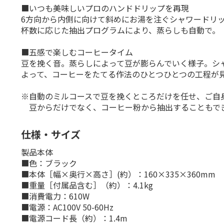
■いつも美味しいプロのハンドドリップを再現
6方向から内側に向けて斜めにお湯を注ぐシャワードリ
杯数に応じた抽出プログラムにより、蒸らしも自動で。
■五感で楽しむコーヒータイム
豆を挽く音。蒸らしによって豆が膨らんでいく様子。シ
よって、コーヒーをたてる作法のひとつひとつの工程が
※自動のミルコースで豆を挽くところだけを任せ、ご自
豆からだけでなく、コーヒー粉から抽出することもで
仕様・サイズ
製品本体
■色：ブラック
■本体［幅×奥行×高さ］(約）：160×335×360mm
■重量［付属品含む］（約）：4.1kg
■消費電力：610W
■電源：AC100V 50-60Hz
■電源コード長（約）：1.4m