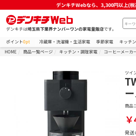
デンキチWebなら、3,300円以
デンキチは
埼玉県下業界ナンバーワンの家電量販店
です。
ポイント
0pt
冷蔵庫・洗濯機・生活家電
季節家電
キッチ
HOME
商品一覧ページ
キッチン・調理家電
コーヒーメーカ
ツイ
T
ー
商品
￥4
発送