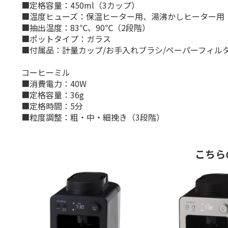
■定格容量：450ml（3カップ）
■温度ヒューズ：保温ヒーター用、湯沸かしヒーター用
■抽出温度：83℃、90℃（2段階）
■ポットタイプ：ガラス
■付属品：計量カップ/お手入れブラシ/ペーパーフィルタ
コーヒーミル
■消費電力：40W
■定格容量：36g
■定格時間：5分
■粒度調整：粗・中・細挽き（3段階）
こちら