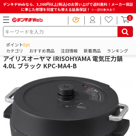
デンキチWebなら、3,300円以上(税込)のお買い上げで送料無料！メーカー保証
に準じた修理を何度でも使える延長保証！
※一部対象外あり
0
HOME
商品一覧ページ
キッチン・調理家電
調理鍋・専用調理家電
電気圧力鍋
ポイント
0pt
アイリスオーヤマ
カテゴリ
おすすめ商品
注目情報
新着商品
ランキング
アイリスオーヤマ IRISOHYAMA 電気圧力鍋
4.0L ブラック KPC-MA4-B