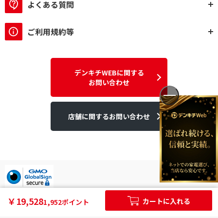
よくある質問
ご利用規約等
デンキチWEBに関する
お問い合わせ
店舗に関するお問い合わせ
デンキチはGMOグローバルサイン発行のSSL電子証明書を使用して
￥19,528
カートに入れる
1,952ポイント
います。
個人情報やご購入情報はSSL暗号化通信により保護されます。