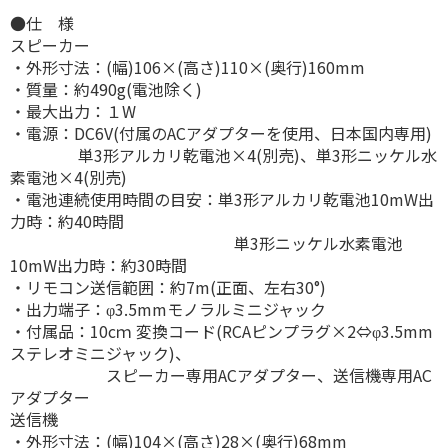
●仕 様
スピーカー
・外形寸法：(幅)106×(高さ)110×(奥行)160mm
・質量：約490g(電池除く)
・最大出力：１W
・電源：DC6V(付属のACアダプターを使用、日本国内専用)
単3形アルカリ乾電池×4(別売)、単3形ニッケル水
素電池×4(別売)
・電池連続使用時間の目安：単3形アルカリ乾電池10mW出
力時：約40時間
単3形ニッケル水素電池
10mW出力時：約30時間
・リモコン送信範囲：約7m(正面、左右30°)
・出力端子：φ3.5mmモノラルミニジャック
・付属品：10cｍ 変換コード(RCAピンプラグ×2⇔φ3.5mm
ステレオミニジャック)、
スピーカー専用ACアダプター、送信機専用AC
アダプター
送信機
・外形寸法：(幅)104×(高さ)28×(奥行)68mm