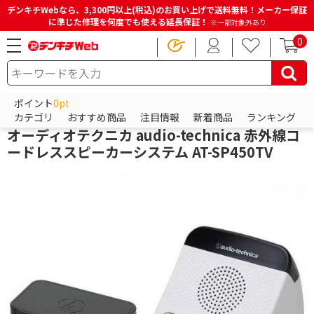
デンキチWebなら、3,300円以上(税込)のお買い上げで送料無料！メーカー保証
に準じた修理を何度でも使える延長保証！
※一部対象外あり
0
HOME
商品一覧ページ
テレビ・レコーダー
テレビアクセサリ・壁掛け金具
テレビ用スピーカー
ポイント
0pt
オーディオテクニカ
カテゴリ
おすすめ商品
注目情報
新着商品
ランキング
オーディオテクニカ audio-technica 赤外線コ
ードレススピーカーシステム AT-SP450TV