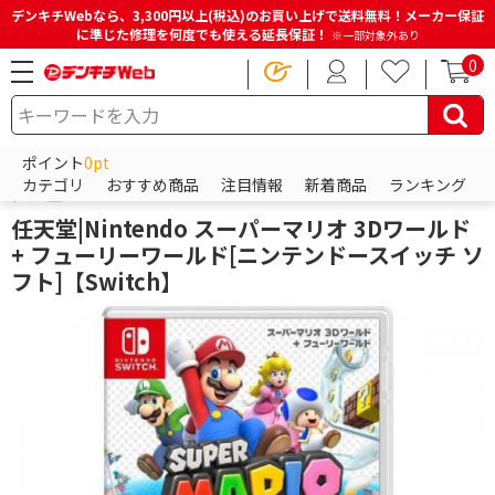
デンキチWebなら、3,300円以上(税込)のお買い上げで送料無料！メーカー保証
に準じた修理を何度でも使える延長保証！
※一部対象外あり
0
HOME
商品一覧ページ
ゲーム
ニンテンドー スイッチ（Nintendo Switch）
ポイント
0pt
Switchソフト（スイッチソフト）
カテゴリ
おすすめ商品
注目情報
新着商品
ランキング
任天堂
任天堂|Nintendo スーパーマリオ 3Dワールド
+ フューリーワールド[ニンテンドースイッチ ソ
フト]【Switch】