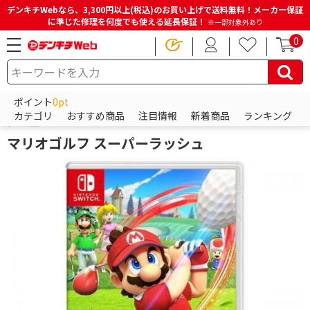
デンキチWebなら、3,300円以上(税込)のお買い上げで送料無料！メーカー保証
に準じた修理を何度でも使える延長保証！
※一部対象外あり
0
HOME
商品一覧ページ
ゲーム
ニンテンドー スイッチ（Nintendo Switch）
ポイント
0pt
Switchソフト（スイッチソフト）
カテゴリ
おすすめ商品
注目情報
新着商品
ランキング
任天堂
マリオゴルフ スーパーラッシュ