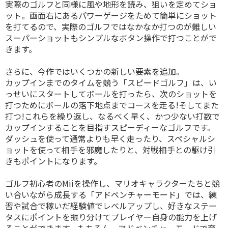
実際のゴルフと同様に風や地形を読み、狙いを定めてショ
ット。画面右にあるパワーゲージをためて簡単にショット
を打てるので、実際のゴルフではなかなか打つのが難しい
スーパーショットもシンプルなボタン操作で打つことがで
きます。
さらに、今作ではいくつかの新しい要素を追加。
カップインまでのタイムを競う「スピードゴルフ」は、い
っせいにスタートしてボールを打ったら、次のショットを
打つためにボールの落下地点までコースを走る!そしてまた
打つ!これらを繰り返し、なるべく早く、かつ少ない打数で
カップインすることを目指すスピーディーなゴルフです。
ダッシュを使って通常よりも早く走ったり、スペシャルシ
ョットを使って相手を邪魔したりと、対戦相手との駆け引
きもポイントになります。
ゴルフ初心者のMiiを操作し、マリオキャラクターたちと競
い合いながら成長する「アドベンチャーモード」では、練
習や試合で稼いだ経験値でレベルアップし、好きなステー
タスにポイントを振り分けてプレイヤー自身の能力を上げ