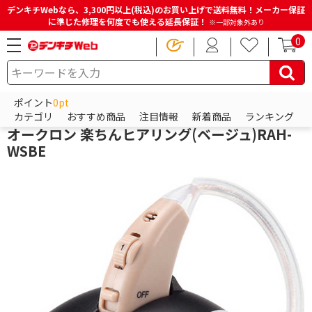
デンキチWebなら、3,300円以上(税込)のお買い上げで送料無料！メーカー保証
に準じた修理を何度でも使える延長保証！
※一部対象外あり
0
HOME
商品一覧ページ
ビューティー・健康家電
補聴器・集音器
集音器
ポイント
0pt
オークローン
カテゴリ
おすすめ商品
注目情報
新着商品
ランキング
オークロン 楽ちんヒアリング(ベージュ)RAH-
WSBE