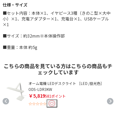
仕様・サイズ
■セット内容：本体×1、イヤピース3種（きのこ型×大中
小）×1、充電アダプター×1、充電台×1、USBケーブル
×1
■サイズ：約32mm※本体操作部
■重量：本体 約5g
こちらの商品を見ている方はこちらの商品もチ
ェックしています
オーム電機 LEDデスクライト ［LED /昼光色］
ODS-LDR3KW
￥5,819
ク
581ポイント
☆☆☆☆☆