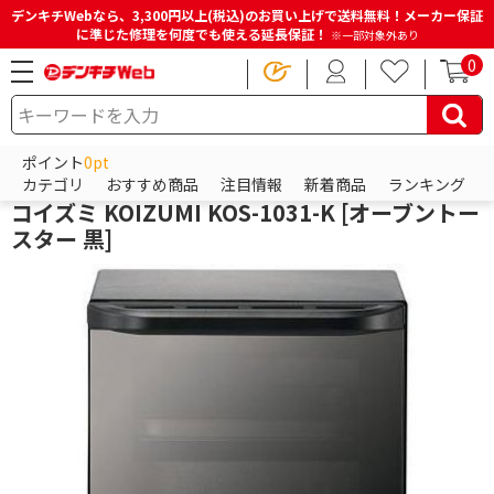
デンキチWebなら、3,300円以上(税込)のお買い上げで送料無料！メーカー保証
に準じた修理を何度でも使える延長保証！
※一部対象外あり
0
HOME
商品一覧ページ
キッチン・調理家電
トースター
オーブントースター
ポイント
0pt
小泉成器
カテゴリ
おすすめ商品
注目情報
新着商品
ランキング
コイズミ KOIZUMI KOS-1031-K [オーブントー
スター 黒]