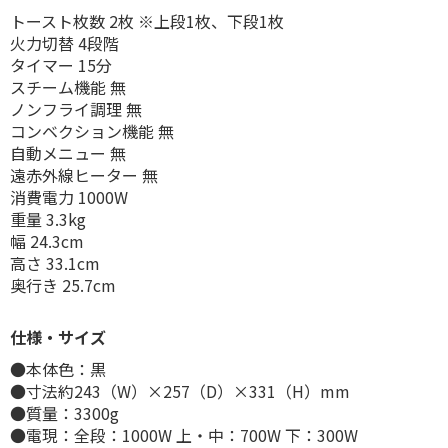
トースト枚数 2枚 ※上段1枚、下段1枚
火力切替 4段階
タイマー 15分
スチーム機能 無
ノンフライ調理 無
コンベクション機能 無
自動メニュー 無
遠赤外線ヒーター 無
消費電力 1000W
重量 3.3kg
幅 24.3cm
高さ 33.1cm
奥行き 25.7cm
仕様・サイズ
●本体色：黒
●寸法約243（W）×257（D）×331（H）mm
●質量：3300g
●電現：全段：1000W 上・中：700W 下：300W