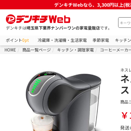
デンキチWebなら、3,300円以
デンキチは
埼玉県下業界ナンバーワンの家電量販店
です。
ポイント
0pt
冷蔵庫・洗濯機・生活家電
季節家電
キッチ
HOME
商品一覧ページ
キッチン・調理家電
コーヒーメーカ
ネス
ネ
ス
商品
￥1
発送