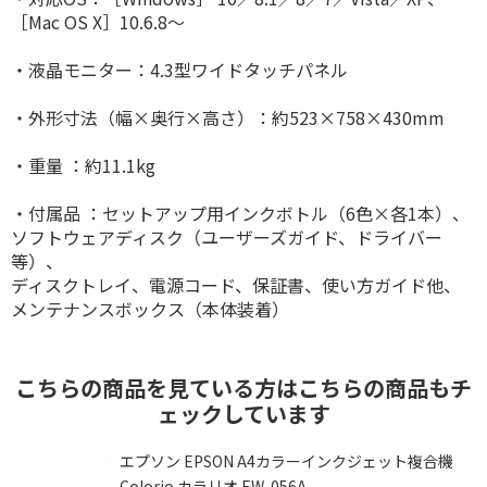
［Mac OS X］10.6.8〜
・液晶モニター：4.3型ワイドタッチパネル
・外形寸法（幅×奥行×高さ）：約523×758×430mm
・重量 ：約11.1kg
・付属品 ：セットアップ用インクボトル（6色×各1本）、
ソフトウェアディスク（ユーザーズガイド、ドライバー
等）、
ディスクトレイ、電源コード、保証書、使い方ガイド他、
メンテナンスボックス（本体装着）
こちらの商品を見ている方はこちらの商品もチ
ェックしています
カ
エプソン EPSON A4カラーインクジェット複合機
ワ
Colorio カラリオ EW-056A