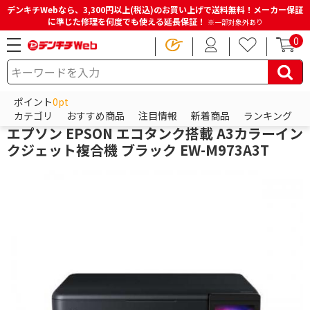
デンキチWebなら、3,300円以上(税込)のお買い上げで送料無料！メーカー保証
に準じた修理を何度でも使える延長保証！
※一部対象外あり
0
HOME
商品一覧ページ
パソコン・周辺機器・PCソフト
プリンター
インクジェットプリンター・複合機
ポイント
0pt
エプソン
カテゴリ
おすすめ商品
注目情報
新着商品
ランキング
エプソン EPSON エコタンク搭載 A3カラーイン
クジェット複合機 ブラック EW-M973A3T