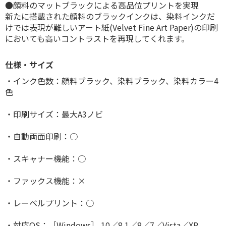
●顔料のマットブラックによる高品位プリントを実現
新たに搭載された顔料のブラックインクは、染料インクだ
けでは表現が難しいアート紙(Velvet Fine Art Paper)の印刷
においても高いコントラストを再現してくれます。
仕様・サイズ
・インク色数：顔料ブラック、染料ブラック、染料カラー4
色
・印刷サイズ：最大A3ノビ
・自動両面印刷：○
・スキャナー機能：○
・ファックス機能：×
・レーベルプリント：○
・対応OS：［Windows］ 10／8.1／8／7／Vista／XP、