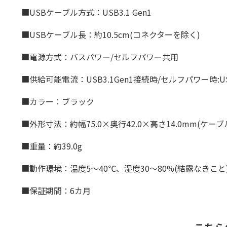
■USBケーブル方式：USB3.1 Gen1
■USBケーブル長：約10.5cm(コネクターを除く)
■電源方式：バスパワー/セルフパワー共用
■供給可能電流：USB3.1Gen1接続時/セルフパワー時:US
■カラー：ブラック
■外形寸法：約幅75.0×奥行42.0×高さ14.0mm(ケー
■重量：約39.0g
■動作環境：温度5〜40℃、湿度30〜80%(結露なきこと
■保証期間：6カ月