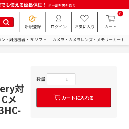
何度でも使える延長保証！
※一部対象外あり
0
新規登録
ログイン
お気に入り
カート
コン・周辺機器・PCソフト
カメラ・カメラレンズ・メモリーカード
数量
very対
 Cメ
カートに入れる
HC-