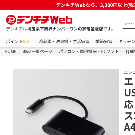
デンキチWebなら、3,300円以
デンキチは
埼玉県下業界ナンバーワンの家電量販店
です。
ポイント
0pt
冷蔵庫・洗濯機・生活家電
季節家電
キッチ
HOME
商品一覧ページ
パソコン・周辺機器・PCソフト
各種
エレ
エ
US
応
ス
A