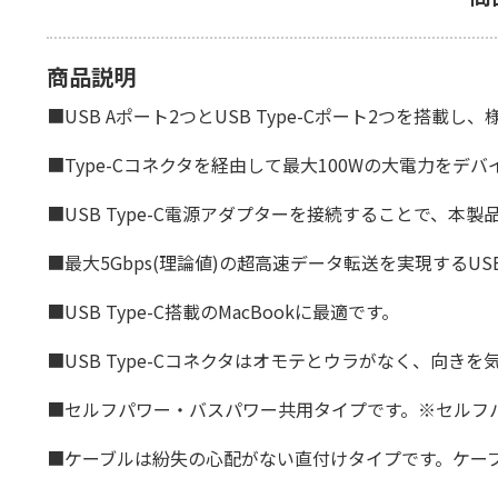
商品説明
■USB Aポート2つとUSB Type-Cポート2つを搭載
■Type-Cコネクタを経由して最大100Wの大電力をデバイス
■USB Type-C電源アダプターを接続することで、本製
■最大5Gbps(理論値)の超高速データ転送を実現するUSB
■USB Type-C搭載のMacBookに最適です。
■USB Type-Cコネクタはオモテとウラがなく、向き
■セルフパワー・バスパワー共用タイプです。※セルフ
■ケーブルは紛失の心配がない直付けタイプです。ケーブ