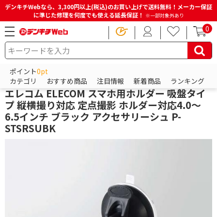
デンキチWebなら、3,300円以上(税込)のお買い上げで送料無料！メーカー保証
に準じた修理を何度でも使える延長保証！
※一部対象外あり
0
HOME
商品一覧ページ
スマホアクセサリー
スマホアクセサリー
その他スマホアクセサリー
ポイント
0pt
エレコム
カテゴリ
おすすめ商品
注目情報
新着商品
ランキング
エレコム ELECOM スマホ用ホルダー 吸盤タイ
プ 縦横撮り対応 定点撮影 ホルダー対応4.0～
6.5インチ ブラック アクセサリーシュ P-
STSRSUBK