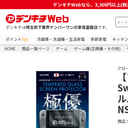
デンキチWebなら、3,300円以
デンキチは
埼玉県下業界ナンバーワンの家電量販店
です。
ポイント
0pt
冷蔵庫・洗濯機・生活家電
季節家電
キッチ
HOME
商品一覧ページ
ゲーム
ゲーム機(互換機・その他)
アロ
【
S
ル
N
商品