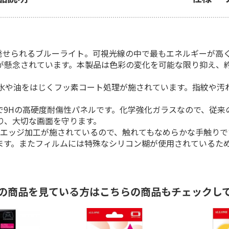
ら発せられるブルーライト。可視光線の中で最もエネルギーが高
が懸念されています。本製品は色彩の変化を可能な限り抑え、約
水や油をはじくフッ素コート処理が施されています。指紋や汚
mで9Hの高硬度耐傷性パネルです。化学強化ガラスなので、従
り、大切な画面を守ります。
エッジ加工が施されているので、触れてもなめらかな手触りです
します。またフィルムには特殊なシリコン糊が使用されているた
の商品を見ている方はこちらの商品もチェックし