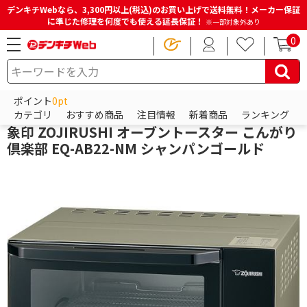
デンキチWebなら、3,300円以上(税込)のお買い上げで送料無料！メーカー保証
に準じた修理を何度でも使える延長保証！
※一部対象外あり
0
HOME
商品一覧ページ
キッチン・調理家電
トースター
オーブントースター
ポイント
0pt
象印
カテゴリ
おすすめ商品
注目情報
新着商品
ランキング
象印 ZOJIRUSHI オーブントースター こんがり
倶楽部 EQ-AB22-NM シャンパンゴールド