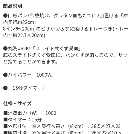
商品説明
●山形パンが2枚焼け、グラタン皿もたてに2皿置ける「庫
内奥行約22cm」
8インチ(20cm)のピザが切らずに焼けるトレーつき(トレー
内寸約22.7×20cm)
●丸洗いOK!「スライド式くず受皿」
底のスライド式くず受皿に、パンくずが落ちるので、サッ
と捨てることができます。
●ハイパワー「1000W」
●「15分タイマー」
仕様・サイズ
■消費電力（W）：1000
■タイマー：15分
■外形寸法 幅×奥行×高さ（約cm）：38.5×27×23
■庫内寸法 幅×奥行×高さ（約cm）：26×22×10.5