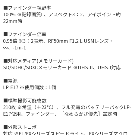
■ファインダー視野率
100% ※記録画質L、アスペクト3：2、アイポイント約
22mm時
■ファインダー倍率
0.95倍 ※3：2表示、RF50mm F1.2 L USMレンズ・
∞、-1m-1
■対応メディア(メモリーカード)
SD/SDHC/SDXCメモリーカード ※UHS-II、UHS-I対応
■電源
LP-E17 ※使用個数：1個
■標準撮影可能枚数
210枚 ※常温（＋23℃）、フル充電のバッテリーパックLP-
E17使用、ファインダー、［なめらかさ優先］設定時
■外部ストロボ
対応 ※EL/EXシリーズスピードライト、EXシリーズマクロ