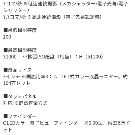
3コマ/秒 ※低速連続撮影（メカシャッター/電子先幕/電子
シャッター）
7.7コマ/秒 ※高速連続撮影（電子先幕設定時）
■最低撮影感度
100
■最高撮影感度
32000 ※拡張ISO感度（相当）：H（51200）
■液晶サイズ
3インチ ※画面比率3：2、TFT式カラー液晶モニター、約
104万ドット
■タッチパネル
対応 ※静電容量方式
■ファインダー
OLEDカラー電子ビューファインダー ※0.39型、約236万ド
ット