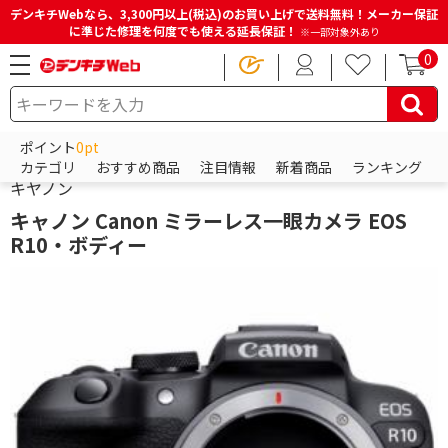
デンキチWebなら、3,300円以上(税込)のお買い上げで送料無料！メーカー保証
に準じた修理を何度でも使える延長保証！
※一部対象外あり
0
HOME
商品一覧ページ
カメラ・カメラレンズ・メモリーカード
ポイント
0pt
ミラーレス一眼・デジタル一眼レフ・デジタルカメラ
デジタル一眼
カテゴリ
おすすめ商品
注目情報
新着商品
ランキング
キヤノン
キャノン Canon ミラーレス一眼カメラ EOS
R10・ボディー