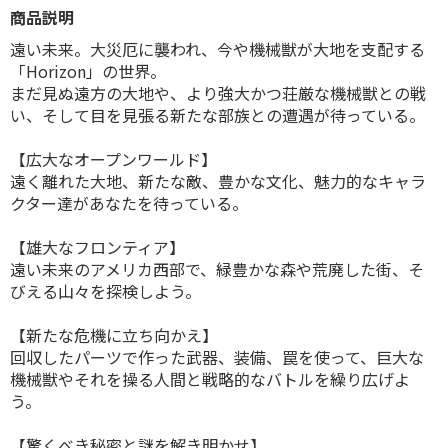
商品説明
遠い未来。大災厄に襲われ、今や機械獣が大地を支配する
「Horizon」の世界。
まだ見ぬ遠方の大地や、より強大かつ荘厳な機械獣との戦
い、そして目を見張る新たな部族との遭遇が待っている。
【広大なオープンワールド】
遠く離れた大地、新たな敵、豊かな文化、魅力的なキャラ
クター達があなたを待っている。
【雄大なフロンティア】
遠い未来のアメリカ西部で、緑豊かな森や荒廃した街、そ
びえる山々を探検しよう。
【新たな危機に立ち向かえ】
回収したパーツで作った武器、装備、罠を使って、巨大な
機械獣やそれを操る人間と戦略的なバトルを繰り広げよ
う。
【驚くべき秘密と謎を解き明かせ】