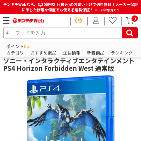
デンキチWebなら、3,300円以上(税込)のお買い上げで送料無料！メーカー保証
に準じた修理を何度でも使える延長保証！
※一部対象外あり
0
HOME
商品一覧ページ
ゲーム
PS4（プレイステーション4）
PS4 ソフト
ポイント
0pt
ソニー
カテゴリ
おすすめ商品
注目情報
新着商品
ランキング
ソニー・インタラクティブエンタテインメント
PS4 Horizon Forbidden West 通常版