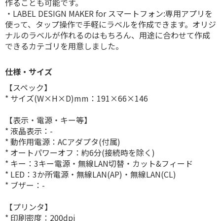
作ることも可能です。
・LABEL DESIGN MAKER for スマートフォン:専用アプリを
使って、タップ操作で手軽にラベルを作成できます。オリジ
ナルのラベルが作れるのはもちろん、用途に合わせて作成
できるカテゴリを用意しました。
仕様・サイズ
【スペック】
* サイズ(W×H×D)mm：191×66×146
【表示・電源・キー等】
* 液晶表示：-
* 動作用電源：ACアダプタ(付属)
* オートパワーオフ：約6分(接続時を除く)
* キー：3キー電源・無線LAN切替・カット&フィード
* LED：3か所電源・無線LAN(AP)・無線LAN(CL)
* ブザー：-
【プリンタ】
* 印刷密度：200dpi