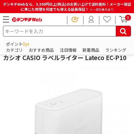
デンキチWebなら、3,300円以上(税込)のお買い上げで送料無料！メーカー保証
に準じた修理を何度でも使える延長保証！
※一部対象外あり
0
HOME
商品一覧ページ
電子辞書・電話機・FAX・事務機器
ラベルライター・テープ
ラベルライター
ポイント
0pt
カシオ計算機
カテゴリ
おすすめ商品
注目情報
新着商品
ランキング
カシオ CASIO ラベルライター Lateco EC-P10