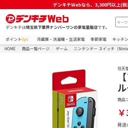
デンキチWebなら、3,300円以
デンキチは
埼玉県下業界ナンバーワンの家電量販店
です。
ポイント
0pt
冷蔵庫・洗濯機・生活家電
季節家電
キッチ
HOME
商品一覧ページ
ゲーム
ニンテンドー スイッチ（Ninten
任天
【
ル
商品
￥3
発送