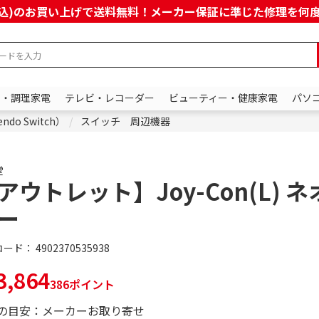
上(税込)のお買い上げで送料無料！メーカー保証に準じた修理を
ン・調理家電
テレビ・レコーダー
ビューティー・健康家電
パソ
do Switch）
スイッチ 周辺機器
堂
アウトレット】Joy-Con(L) 
ー
コード：
4902370535938
,864
386ポイント
の目安：メーカーお取り寄せ