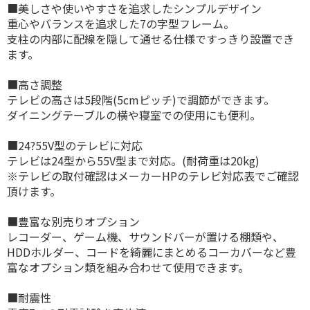
■美しさや使いやすさを追求したシンプルデザイン
重心やバランスを追求した7の字型フレーム。
支柱の内部に配線を隠して通せる仕様ですっきり設置でき
ます。
■高さ調整
テレビの高さは5段階(5cmピッチ)で調節ができます。
ダイニングテーブルの横や寝室での使用にも便利。
■24?55V型のテレビに対応
テレビは24型から55V型まで対応。(耐荷重は20kg)
※テレビの取付確認はメーカーHPのテレビ対応表でご確認
頂けます。
■豊富な別売りオプション
レコーダー、ゲーム機、サウンドバーが置ける棚類や、
HDDホルダー、コードを綺麗にまとめるコーカバーなど豊
富なオプション類を組み合わせて使用できます。
■耐震性