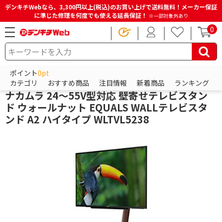
デンキチWebなら、3,300円以上(税込)のお買い上げで送料無料！メーカー保証
に準じた修理を何度でも使える延長保証！
※一部対象外あり
0
HOME
商品一覧ページ
テレビ・レコーダー
テレビ台・テレビスタンド
壁寄せテレビスタンド
ポイント
0pt
イコールズ (EQUALS)
カテゴリ
おすすめ商品
注目情報
新着商品
ランキング
ナカムラ 24～55V型対応 壁寄せテレビスタン
ド ウォールナット EQUALS WALLテレビスタ
ンド A2 ハイタイプ WLTVL5238