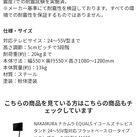
震度7での耐震試験を実施済。
※メーカー基準にて耐震性を検証しております。すべての環
境での耐震性を保証するものではありません。
仕様・サイズ
対応テレビサイス：24〜55V型まで
高さ調節：5cmピッチで5段階
耐荷重(約)：20kgまで
本体寸法：幅550×奥行550×高さ1080〜1280mm
本体質量(約)：13kg
材質：スチール
塗装：粉体塗装
こちらの商品を見ている方はこちらの商品もチ
ェックしています
ル
NAKAMURA ナカムラ EQUALS イコールズ テレビス
タンド 24～55V型対応 フラットベース ロータイプ