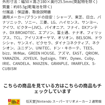
外形寸法：幅50×高さ180×奥行25.5mm(突起物を除く)
質量：約85.5g(乾電池を除く)
付属品：保証書、取扱説明書
適用メーカー/ブランドの目安：シャープ、東芝、日立、パ
ナソニック、ソニー、三菱、LG、ハイセンス、サンヨー、
アイワ、ビクター(JVC)、パイオニア、フナイ、DXアンテ
ナ、DX BROADTEC、エプソン、富士通、ナナオ、フィリッ
プス、TCL、アイリスオーヤマ、オリオン、BELSON、ドウ
シシャ、サンスイ、ピクセラ、ダイナコネクティブ、ネク
シオン、ユニデン、UNITEC、ドン・キホーテ、TEES、
bizz、MrMax、GREEN HOUSE、アズマ、EAST、QRIOM、
YAMAZEN、JOYEUX、byd:sign、TMY、Dynex、Coby、
IRIE、CANDELA、MAXZEN、GRANPLE、IMARFLEX、S-
CUBISM
こちらの商品を見ている方はこちらの商品もチ
ェックしています
ら
任天堂|Nintendo スーパーマリオメーカー 2 通常版