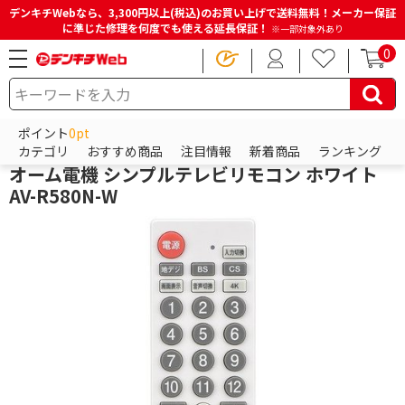
デンキチWebなら、3,300円以上(税込)のお買い上げで送料無料！メーカー保証
に準じた修理を何度でも使える延長保証！
※一部対象外あり
0
HOME
商品一覧ページ
テレビ・レコーダー
テレビリモコン・レコーダーリモコン
テレビリモコン
ポイント
0pt
オーム電機
カテゴリ
おすすめ商品
注目情報
新着商品
ランキング
オーム電機 シンプルテレビリモコン ホワイト
AV-R580N-W