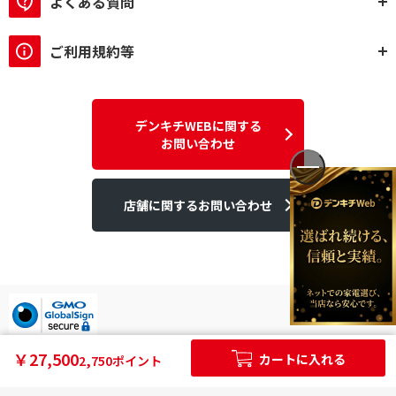
よくある質問
ご利用規約等
デンキチWEBに関する
お問い合わせ
店舗に関するお問い合わせ
デンキチはGMOグローバルサイン発行のSSL電子証明書を使用して
￥27,500
カートに入れる
2,750ポイント
います。
個人情報やご購入情報はSSL暗号化通信により保護されます。