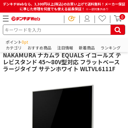
デンキチWebなら、3,300円以上(税込)のお買い上げで送料無料！メーカー保証
に準じた修理を何度でも使える延長保証！
※一部対象外あり
0
HOME
商品一覧ページ
テレビ・レコーダー
テレビ台・テレビスタンド
壁寄せテレビスタンド
ポイント
0pt
イコールズ (EQUALS)
カテゴリ
おすすめ商品
注目情報
新着商品
ランキング
NAKAMURA ナカムラ EQUALS イコールズ テ
レビスタンド 45～80V型対応 フラットベース
ラージタイプ サテンホワイト WLTVL6111F