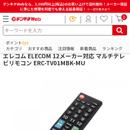
デンキチWebなら、3,300円以上(税込)のお買い上げで送料無料！メーカー保証
に準じた修理を何度でも使える延長保証！
※一部対象外あり
0
HOME
商品一覧ページ
テレビ・レコーダー
テレビリモコン・レコーダーリモコン
マルチリモコン
ポイント
0pt
エレコム
カテゴリ
おすすめ商品
注目情報
新着商品
ランキング
エレコム ELECOM 12メーカー対応 マルチテレ
ビリモコン ERC-TV01MBK-MU