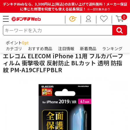
デンキチWebなら、3,300円以上(税込)のお買い上げで送料無料！メーカー保証
に準じた修理を何度でも使える延長保証！
※一部対象外あり
0
HOME
商品一覧ページ
スマホアクセサリー
iPhoneアクセサリー
iPhone保護フィルム
ポイント
0pt
エレコム
カテゴリ
おすすめ商品
注目情報
新着商品
ランキング
エレコム ELECOM iPhone 11用 フルカバーフ
ィルム 衝撃吸収 反射防止 BLカット 透明 防指
紋 PM-A19CFLFPBLR