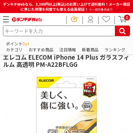
デンキチWebなら、3,300円以上(税込)のお買い上げで送料無料！メーカー保証
に準じた修理を何度でも使える延長保証！
※一部対象外あり
0
HOME
商品一覧ページ
スマホアクセサリー
iPhoneアクセサリー
iPhone保護フィルム
ポイント
0pt
エレコム
カテゴリ
おすすめ商品
注目情報
新着商品
ランキング
エレコム ELECOM iPhone 14 Plus ガラスフィ
ルム 高透明 PM-A22BFLGG