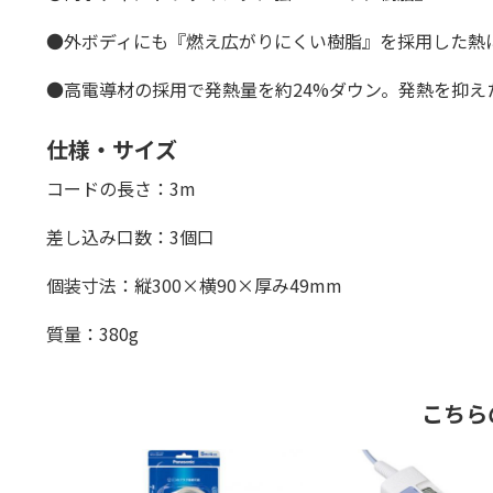
●外ボディにも『燃え広がりにくい樹脂』を採用した熱
●高電導材の採用で発熱量を約24%ダウン。発熱を抑え
仕様・サイズ
コードの長さ：3m
差し込み口数：3個口
個装寸法：縦300×横90×厚み49mm
質量：380g
こちら