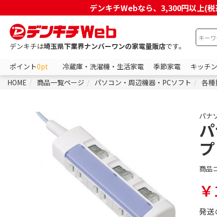
デンキチWebなら、3,300円以
デンキチは
埼玉県下業界ナンバーワンの家電量販店
です。
ポイント
0pt
冷蔵庫・洗濯機・生活家電
季節家電
キッチ
HOME
商品一覧ページ
パソコン・周辺機器・PCソフト
各種
パナ
パ
プ
商品
￥1
発送