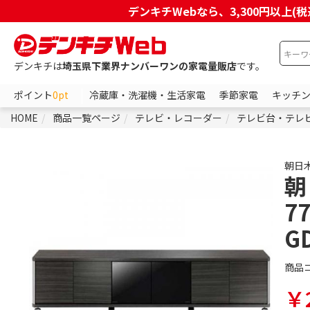
デンキチWebなら、3,300円以
デンキチは
埼玉県下業界ナンバーワンの家電量販店
です。
ポイント
0pt
冷蔵庫・洗濯機・生活家電
季節家電
キッチ
HOME
商品一覧ページ
テレビ・レコーダー
テレビ台・テレ
朝日
朝
7
G
商品
￥2