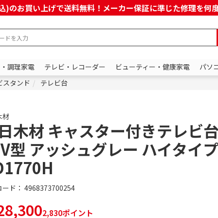
上(税込)のお買い上げで送料無料！メーカー保証に準じた修理を
ン・調理家電
テレビ・レコーダー
ビューティー・健康家電
パソ
ビスタンド
テレビ台
木材
日木材 キャスター付きテレビ台
7V型 アッシュグレー ハイタイプ 
D1770H
コード：
4968373700254
8,300
2,830ポイント