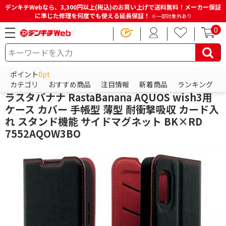
デンキチWebなら、3,300円以上(税込)のお買い上げで送料無料！メーカー保証
に準じた修理を何度でも使える延長保証！
※一部対象外あり
0
HOME
商品一覧ページ
スマホアクセサリー
Androidアクセサリー
Androidケース
ポイント
0pt
テレホンリース
カテゴリ
おすすめ商品
注目情報
新着商品
ランキング
ラスタバナナ RastaBanana AQUOS wish3用
ケース カバー 手帳型 薄型 耐衝撃吸収 カード入
れ スタンド機能 サイドマグネット BK×RD
7552AQOW3BO