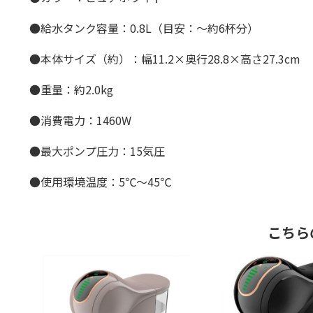
●給水タンク容量：0.8L（目安：〜約6杯分）
●本体サイズ（約）：幅11.2×奥行28.8×高さ27.3cm
●重量：約2.0kg
●消費電力：1460W
●最大ポンプ圧力：15気圧
●使用環境温度：5℃〜45℃
こちら