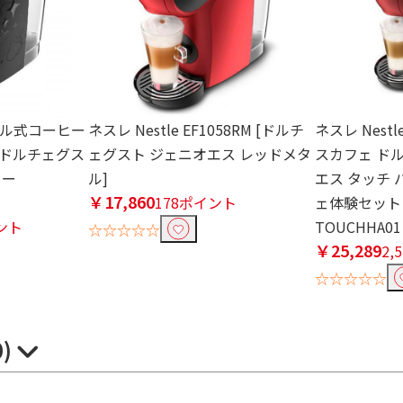
プセル式コーヒー
ネスレ Nestle EF1058RM [ドルチ
ネスレ Nest
 ドルチェグス
ェグスト ジェニオエス レッドメタ
スカフェ ド
ター
ル]
エス タッチ 
￥17,860
178ポイント
ェ体験セット
イント
TOUCHHA01
☆☆☆☆☆
￥25,289
2,
☆☆☆☆☆
0)