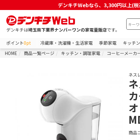
デンキチWebなら、3,300円以
デンキチは
埼玉県下業界ナンバーワンの家電量販店
です。
ポイント
0pt
冷蔵庫・洗濯機・生活家電
季節家電
キッチ
HOME
商品一覧ページ
キッチン・調理家電
コーヒーメーカ
ネス
ネ
カ
オ
M
商品