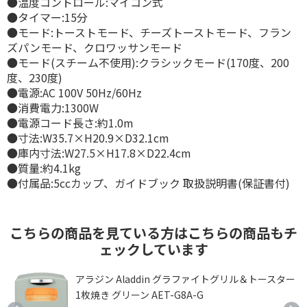
●温度コントロール:マイコン式
●タイマー:15分
●モード:トーストモード、チーズトーストモード、フラン
ズパンモード、クロワッサンモード
●モード(スチーム不使用):クラシックモード(170度、200
度、230度)
●電源:AC 100V 50Hz/60Hz
●消費電力:1300W
●電源コード長さ:約1.0m
●寸法:W35.7×H20.9×D32.1cm
●庫内寸法:W27.5×H17.8×D22.4cm
●質量:約4.1kg
●付属品:5ccカップ、ガイドブック 取扱説明書(保証書付)
こちらの商品を見ている方はこちらの商品もチ
ェックしています
ー
アラジン Aladdin グラファイトグリル＆トースター
1枚焼き グリーン AET-G8A-G