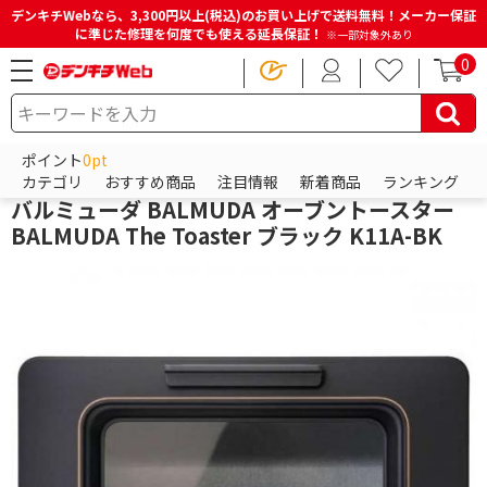
デンキチWebなら、3,300円以上(税込)のお買い上げで送料無料！メーカー保証
に準じた修理を何度でも使える延長保証！
※一部対象外あり
0
HOME
商品一覧ページ
キッチン・調理家電
トースター
オーブントースター
ポイント
0pt
バルミューダ
カテゴリ
おすすめ商品
注目情報
新着商品
ランキング
バルミューダ BALMUDA オーブントースター
BALMUDA The Toaster ブラック K11A-BK