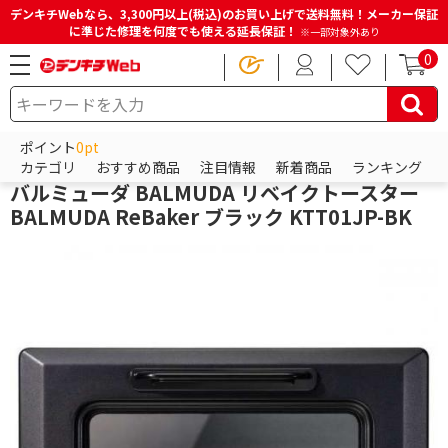
デンキチWebなら、3,300円以上(税込)のお買い上げで送料無料！メーカー保証
に準じた修理を何度でも使える延長保証！
※一部対象外あり
0
HOME
商品一覧ページ
キッチン・調理家電
トースター
オーブントースター
ポイント
0pt
バルミューダ
カテゴリ
おすすめ商品
注目情報
新着商品
ランキング
バルミューダ BALMUDA リベイクトースター
BALMUDA ReBaker ブラック KTT01JP-BK