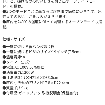
ド」と、揚げもののおいしさを引き出す「フライドモー
ド」を搭載。
●5つのモードごとに異なる温度制御で簡単に焼きたて、出
来立てのおいしさをよみがえらせます。
●庫内を240℃の温度に保って調理するオーブンモードも搭
載。
仕様・サイズ
●一度に焼ける食パン枚数:2枚
●一度に焼けるピザのサイズ:19インチ(7.5cm)
●温度調節:×
●タイマー:15分
●電源:AC 100V 50/60Hz
●消費電力:1300W
●寸法:約34.7×H21.6×D33.0cm
●庫内寸法:約W27.5×H17.8×D22.4cm
●質量:約3.9kg
●付属品:ガイドブック 取扱説明書(保証書付)