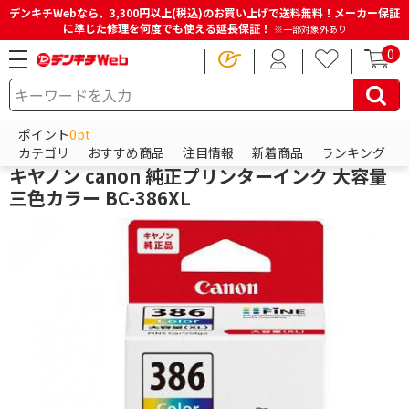
デンキチWebなら、3,300円以上(税込)のお買い上げで送料無料！メーカー保証
に準じた修理を何度でも使える延長保証！
※一部対象外あり
0
HOME
商品一覧ページ
電池・インク・メディア
プリンターインク
純正プリンターインク
ポイント
0pt
キヤノン
カテゴリ
おすすめ商品
注目情報
新着商品
ランキング
キヤノン canon 純正プリンターインク 大容量
三色カラー BC-386XL