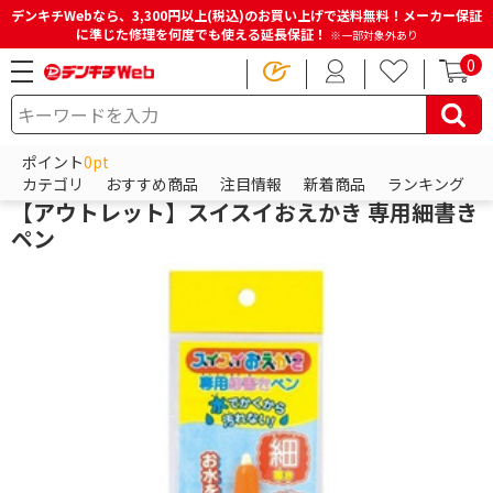
デンキチWebなら、3,300円以上(税込)のお買い上げで送料無料！メーカー保証
に準じた修理を何度でも使える延長保証！
※一部対象外あり
0
HOME
商品一覧ページ
おもちゃ・ホビー・ベビー用品
知育・幼児玩具
ポイント
0pt
パイロットインキ
カテゴリ
おすすめ商品
注目情報
新着商品
ランキング
【アウトレット】スイスイおえかき 専用細書き
ペン