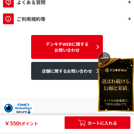
よくある質問
ご利用規約等
デンキチWEBに関する
お問い合わせ
店舗に関するお問い合わせ
デンキチはGMOグローバルサイン発行のSSL電子証明書を使用して
￥550
カートに入れる
5ポイント
います。
個人情報やご購入情報はSSL暗号化通信により保護されます。