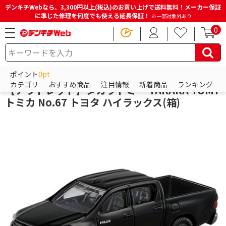
デンキチWebなら、3,300円以上(税込)のお買い上げで送料無料！メーカー保証
に準じた修理を何度でも使える延長保証！
※一部対象外あり
0
HOME
商品一覧ページ
おもちゃ・ホビー・ベビー用品
タカラトミー
ポイント
0pt
カテゴリ
おすすめ商品
注目情報
新着商品
ランキング
【アウトレット】タカラトミー TAKARA TOMY
トミカ No.67 トヨタ ハイラックス(箱)