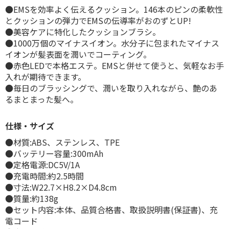
●EMSを効率よく伝えるクッション。146本のピンの柔軟性
とクッションの弾力でEMSの伝導率がおのずとUP!
●美容ケアに特化したクッションブラシ。
●1000万個のマイナスイオン。水分子に包まれたマイナス
イオンが髪表面を潤いでコーティング。
●赤色LEDで本格エステ。EMSと併せて使うと、気軽なお手
入れが期待できます。
●毎日のブラッシングで、潤いを取り入れながら、艶のあ
るまとまった髪へ。
仕様・サイズ
●材質:ABS、ステンレス、TPE
●バッテリー容量:300mAh
●定格電源:DC5V/1A
●充電時間:約2.5時間
●寸法:W22.7×H8.2×D4.8cm
●質量:約138g
●セット内容:本体、品質合格書、取扱説明書(保証書)、充
電コード