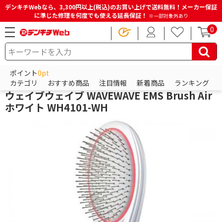
デンキチWebなら、3,300円以上(税込)のお買い上げで送料無料！メーカー保証
に準じた修理を何度でも使える延長保証！
※一部対象外あり
0
HOME
商品一覧ページ
ビューティー・健康家電
ヘアケア
ヘアケア関連用品
ポイント
0pt
ウェイブウェイブ
カテゴリ
おすすめ商品
注目情報
新着商品
ランキング
ウェイブウェイブ WAVEWAVE EMS Brush Air
ホワイト WH4101-WH