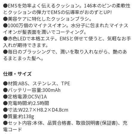
●EMSを効率よく伝えるクッション。146本のピンの柔軟性
とクッションの弾力でEMSの伝導率がおのずとUP!
●美容ケアに特化したクッションブラシ。
●1000万個のマイナスイオン。水分子に包まれたマイナス
イオンが髪表面を潤いでコーティング。
●赤色LEDで本格エステ。EMSと併せて使うと、気軽なお手
入れが期待できます。
●毎日のブラッシングで、潤いを取り入れながら、艶のあ
るまとまった髪へ。
仕様・サイズ
●材質:ABS、ステンレス、TPE
●バッテリー容量:300mAh
●定格電源:DC5V/1A
●充電時間:約2.5時間
●寸法:W22.7×H8.2×D4.8cm
●質量:約138g
●セット内容:本体、品質合格書、取扱説明書(保証書)、充
電コード