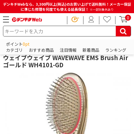
デンキチWebなら、3,300円以上(税込)のお買い上げで送料無料！メーカー保証
に準じた修理を何度でも使える延長保証！
※一部対象外あり
0
HOME
商品一覧ページ
ビューティー・健康家電
ヘアケア
ヘアケア関連用品
ポイント
0pt
ウェイブウェイブ
カテゴリ
おすすめ商品
注目情報
新着商品
ランキング
ウェイブウェイブ WAVEWAVE EMS Brush Air
ゴールド WH4101-GD