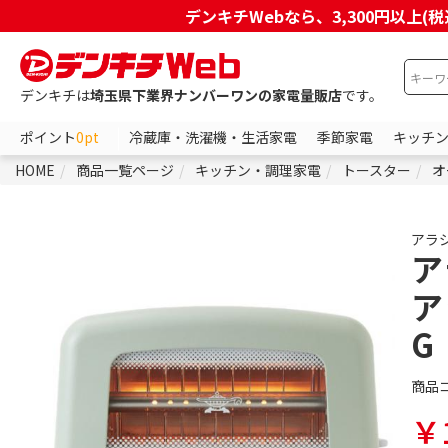
デンキチWebなら、3,300円以
デンキチは
埼玉県下業界ナンバーワンの家電量販店
です。
ポイント
0pt
冷蔵庫・洗濯機・生活家電
季節家電
キッチ
HOME
商品一覧ページ
キッチン・調理家電
トースター
オ
アラ
ア
ア
G
商品
￥1