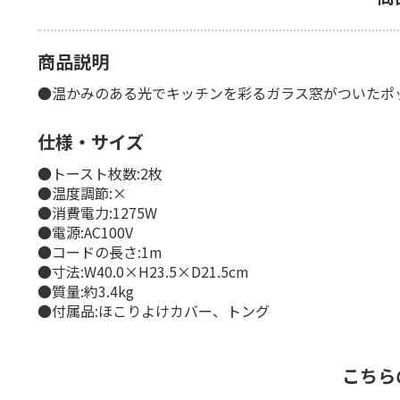
商品説明
●温かみのある光でキッチンを彩るガラス窓がついたポ
仕様・サイズ
●トースト枚数:2枚
●温度調節:×
●消費電力:1275W
●電源:AC100V
●コードの長さ:1m
●寸法:W40.0×H23.5×D21.5cm
●質量:約3.4kg
●付属品:ほこりよけカバー、トング
こちら