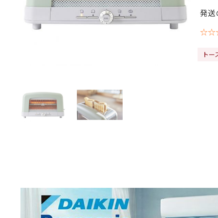
発送
☆☆
トー