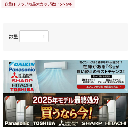
容量(ドリップ時最大カップ数)：5～6杯
数量