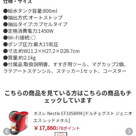
仕様・サイズ
●給水タンク容量:800ml
●抽出方式:オートストップ
●抽出タイプ:カプセルタイプ
●定格消費電力:1450W
●Wi-Fi接続:○
●ポンプ圧力:最大15気圧
●寸法:約W11.2×H27.2×D28.7cm
●質量:約2.1kg
●付属品:取扱説明書、すすぎ用ツール、マグカップ2個、
ラテアートステンシル、ステッカー1セット、コースター
こちらの商品を見ている方はこちらの商品もチ
ェックしています
3
ネスレ Nestle EF1058RM [ドルチェグスト ジェニオ
エス レッドメタル]
￥17,860
178ポイント