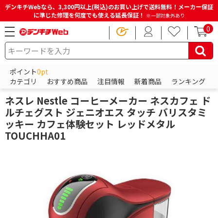
デンキチWebなら、3,300円以上(税込)のお買い上げで送料無料！メーカー保証
に準じた修理を何度でも使える延長保証！
※一部対象外あり
0
HOME
商品一覧ページ
キッチン・調理家電
コーヒーメーカー・エスプレッソマシン
ポイント
0pt
カプセル式コーヒーメーカー
カテゴリ
おすすめ商品
注目情報
新着商品
ランキング
ネスレ
ネスレ Nestle コーヒーメーカー ネスカフェ ド
ルチェグスト ジェニオエス タッチ バリスタミ
ッキー カフェ体験セット レッドメタル
TOUCHHA01