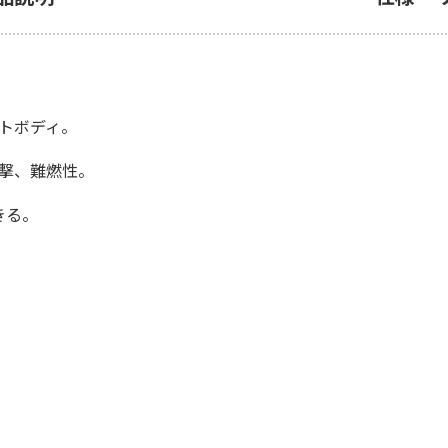
トボディ。
衝撃、難燃性。
きる。