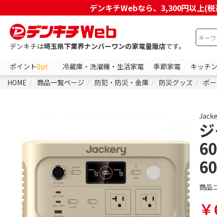
デンキチWebなら、3,300円以
デンキチは
埼玉県下業界ナンバーワンの家電量販店
です。
ポイント
0pt
冷蔵庫・洗濯機・生活家電
季節家電
キッチ
HOME
商品一覧ページ
防犯・防災・金庫
防災グッズ
ポー
Jacke
ジ
6
60
商品
￥6