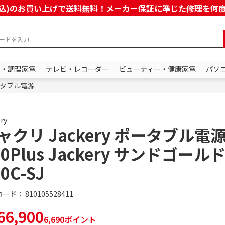
上(税込)のお買い上げで送料無料！メーカー保証に準じた修理を
ン・調理家電
テレビ・レコーダー
ビューティー・健康家電
パソ
タブル電源
ry
ャクリ Jackery ポータブル電
00Plus Jackery サンドゴールド
0C-SJ
コード：
810105528411
6,900
6,690ポイント