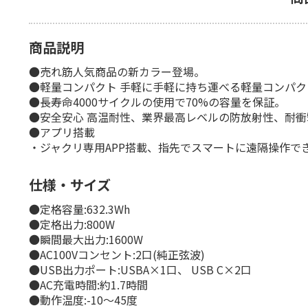
商品説明
●売れ筋人気商品の新カラー登場。
●軽量コンパクト 手軽に手軽に持ち運べる軽量コンパク
●長寿命4000サイクルの使用で70%の容量を保証。
●安全安心 高温耐性、業界最高レベルの防放射性、耐
●アプリ搭載
・ジャクリ専用APP搭載、指先でスマートに遠隔操作で
仕様・サイズ
●定格容量:632.3Wh
●定格出力:800W
●瞬間最大出力:1600W
●AC100Vコンセント:2口(純正弦波)
●USB出力ポート:USBA×1口、 USB C×2口
●AC充電時間:約1.7時間
●動作温度:-10〜45度