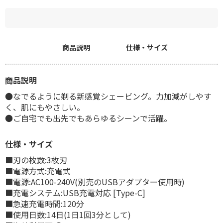
商品説明
仕様・サイズ
商品説明
●なでるように剃る新感覚シェービング。力加減がしやす
く、肌にもやさしい。
●ご自宅でも出先でもあらゆるシーンで活躍。
仕様・サイズ
■刃の枚数:3枚刃
■電源方式:充電式
■電源:AC100-240V(別売のUSBアダプター使用時)
■充電システム:USB充電対応 [Type-C]
■急速充電時間:120分
■使用日数:14日(1日1回3分として)