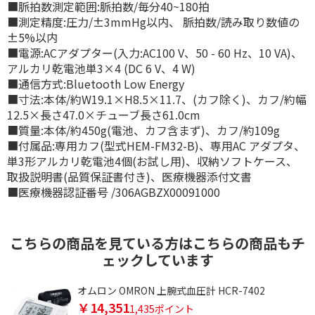
■脈拍数測定範囲:脈拍数/毎分40~180拍
■測定精度:圧力/±3mmHg以内、 脈拍数/読み取り数値の
±5%以内
■電源:ACアダプター(入力:AC100 V、50 - 60 Hz、10 VA)、
アルカリ乾電池単3×4 (DC 6 V、4 W)
■通信方式:Bluetooth Low Energy
■寸法:本体/約W19.1×H8.5×11.7、(カフ除く)、カフ/約幅
12.5×長さ47.0×チューブ長さ61.0cm
■質量:本体/約450g(電池、カフ含まず)、カフ/約109g
■付属品:専用カフ(型式HEM-FM32-B)、専用AC アダプタ、
単3形アルカリ乾電池4個(お試し用)、収納ソフトケース、
取扱説明書(品質保証書付き)、医療機器添付文書
■医療機器認証番号 /306AGBZX00091000
こちらの商品を見ている方はこちらの商品もチ
ェックしています
-
オムロン OMRON 上腕式血圧計 HCR-7402
￥14,351
1,435ポイント