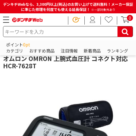
デンキチWebなら、3,300円以上(税込)のお買い上げで送料無料！メーカー保証
に準じた修理を何度でも使える延長保証！
※一部対象外あり
0
HOME
商品一覧ページ
ビューティー・健康家電
健康管理・計測機器
血圧計・パルスオキシメーター
ポイント
0pt
オムロン
カテゴリ
おすすめ商品
注目情報
新着商品
ランキング
オムロン OMRON 上腕式血圧計 コネクト対応
HCR-7628T