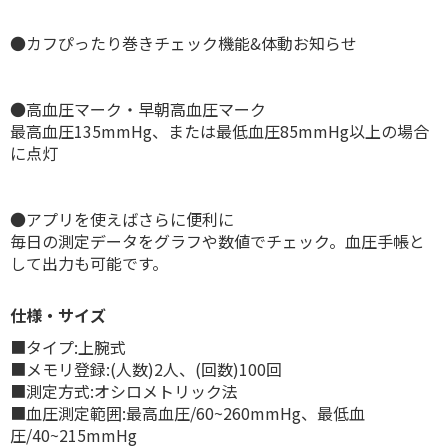
●カフぴったり巻きチェック機能&体動お知らせ
●高血圧マーク・早朝高血圧マーク
最高血圧135mmHg、または最低血圧85mmHg以上の場合
に点灯
●アプリを使えばさらに便利に
毎日の測定データをグラフや数値でチェック。血圧手帳と
して出力も可能です。
仕様・サイズ
■タイプ:上腕式
■メモリ登録:(人数)2人、(回数)100回
■測定方式:オシロメトリック法
■血圧測定範囲:最高血圧/60~260mmHg、最低血
圧/40~215mmHg