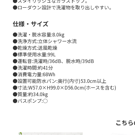
●スタイリッシュなガラストップ。
●ローダウン設計で洗濯物を取り出しやすい。
仕様・サイズ
●洗濯・脱水容量:8.0kg
●洗浄方式:立体シャワー水流
●乾燥方式:送風乾燥
●標準使用水量:99L
●運転音:洗濯時/36dB、脱水時/39dB
●洗濯時間:約41分
●消費電力量:68Wh
●設置可能防水パン:奥行(内寸)53.0cm以上
●寸法:W57.0×H99.0×D56.0cm(ホースを含む)
●質量:約34.0kg
●バスポンプ:○
こちら