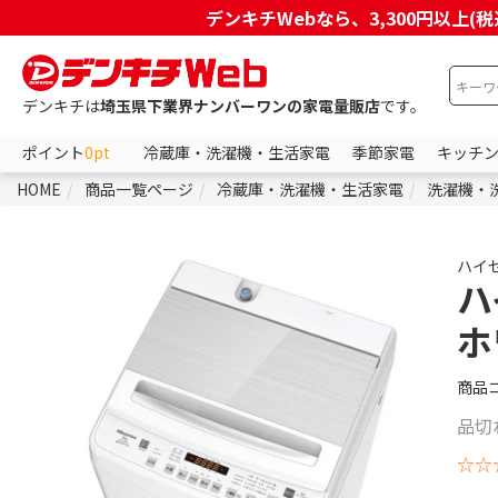
デンキチWebなら、3,300円以
デンキチは
埼玉県下業界ナンバーワンの家電量販店
です。
ポイント
0pt
冷蔵庫・洗濯機・生活家電
季節家電
キッチ
HOME
商品一覧ページ
冷蔵庫・洗濯機・生活家電
洗濯機・
ハイ
ハ
ホ
商品
品切
☆☆