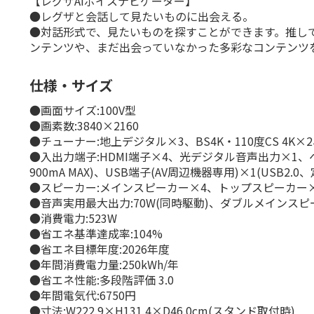
【レグザAIボイスナビゲーター】
●レグザと会話して見たいものに出会える。
●対話形式で、見たいものを探すことができます。推し
ンテンツや、まだ出会っていなかった多彩なコンテンツ
仕様・サイズ
●画面サイズ:100V型
●画素数:3840×2160
●チューナー:地上デジタル×3、BS4K・110度CS 4K×2
●入出力端子:HDMI端子×4、光デジタル音声出力×1、ヘッドフォ
900mA MAX)、USB端子(AV周辺機器専用)×1(USB2.0、定
●スピーカー:メインスピーカー×4、トップスピーカー
●音声実用最大出力:70W(同時駆動)、ダブルメインスピーカ
●消費電力:523W
●省エネ基準達成率:104%
●省エネ目標年度:2026年度
●年間消費電力量:250kWh/年
●省エネ性能:多段階評価 3.0
●年間電気代:6750円
●寸法:W222.9×H131.4×D46.0cm(スタンド取付時)