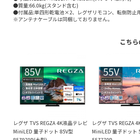
●質量:66.0kg(スタンド含む)
●付属品:単四形乾電池×2、レグザリモコン、転倒防止用ワ
※アンテナケーブルは同梱しておりません。
こちら
レグザ TVS REGZA 4K液晶テレビ
レグザ TVS REGZA
MiniLED 量子ドット 85V型
MiniLED 量子ドット 
85Z970R(大型)
55Z770R