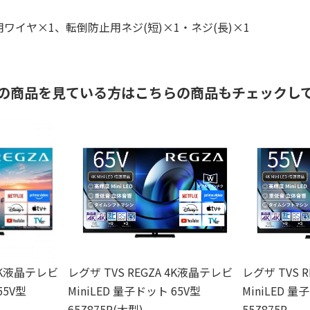
イヤ×1、転倒防止用ネジ(短)×1・ネジ(長)×1
の商品を見ている方はこちらの商品もチェックし
 4K液晶テレビ
レグザ TVS REGZA 4K液晶テレビ
レグザ TVS 
55V型
MiniLED 量子ドット 65V型
MiniLED 量
65Z875R(大型)
55Z875R