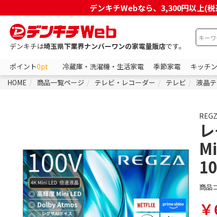
デンキチWebなら、3,300円以
デンキチは
埼玉県下業界ナンバーワンの家電量販店
です。
ポイント
0pt
冷蔵庫・洗濯機・生活家電
季節家電
キッチ
HOME
商品一覧ページ
テレビ・レコーダー
テレビ
液晶テ
REG
レ
M
1
商品
￥6