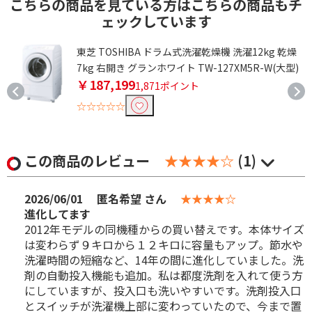
こちらの商品を見ている方はこちらの商品もチ
ェックしています
東芝 TOSHIBA ドラム式洗濯乾燥機 洗濯12kg 乾燥
)
7kg 右開き グランホワイト TW-127XM5R-W(大型)
￥187,199
1,871ポイント
☆☆☆☆☆
この商品のレビュー
★★★★☆
(1)
2026/06/01
匿名希望 さん
★★★★☆
進化してます
2012年モデルの同機種からの買い替えです。本体サイズ
は変わらず９キロから１２キロに容量もアップ。節水や
洗濯時間の短縮など、14年の間に進化していました。洗
剤の自動投入機能も追加。私は都度洗剤を入れて使う方
にしていますが、投入口も洗いやすいです。洗剤投入口
とスイッチが洗濯機上部に変わっていたので、今まで置