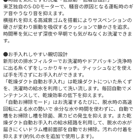
東芝独自のS-DDモーターで、騒音の原因となる運転時のギ
ア音やうなり音を抑えます。
横揺れを抑える高減衰ゴムを搭載によりサスペンションの
硬さが変わり振動を吸収するクッションで静かさを追求。
時間帯を気にせず深夜や早朝でも気がねなくお洗濯できま
す。
●お手入れしやすい親切設計
新形状の排水フィルターでお洗濯時やドアパッキン洗浄時
に出る糸くずをしっかりキャッチ。ティッシュなどを使え
ば手を汚さずにお手入れができます。
「乾燥ダクト自動お手入れ」は乾燥ダクトについた糸くず
を、洗濯時の給水を利用して洗い流します。毎回自動でメ
ンテナンスして、乾燥効率の低下を抑えます。
「自動お掃除モード」はお洗濯するたびに、脱水時の高速
回転による水の勢いで 余分な水や時間を使わずに、自動で
槽をお掃除し槽を除菌、黒カビの発生を抑えます。また乾
燥ダクト自動お手入れの給水経路を利用して、脱水の水が
届きにくいドラム槽前面部を自動でお掃除。汚れの付着を
抑えます(約9Lの水を追加で使用します)。