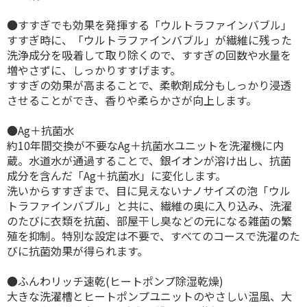
●すすぎでも効果を発揮する「ウルトラファインバブル」
すすぎ時に、「ウルトラファインバブル」が繊維に残った
洗浄成分を吸着して取り除くので、すすぎの回数や水量を
増やさずに、しっかりすすげます。
すすぎの効果が高まることで、柔軟剤成分もしっかり浸透
させることができ、香りや柔らかさが向上します。
●Ag＋抗菌水
約10年間交換が不要なAg＋抗菌水ユニットを洗濯機に内
蔵。水道水が通過することで、銀イオンが溶け出し、抗菌
成分を含んだ「Ag＋抗菌水」に変化します。
洗いからすすぎまで、目に見えないナノサイズの泡「ウル
トラファインバブル」と共に、繊維の奥に入り込み、洗濯
のたびに衣類を抗菌、部屋干し臭などの元になる雑菌の繁
殖を抑制。特別な設定は不要で、すべてのコースで洗濯のた
びに抗菌効果が得られます。
●ふんわリッチ速乾(ヒートポンプ除湿乾燥)
大きな洗濯槽とヒートポンプユニットのやさしい温風、大