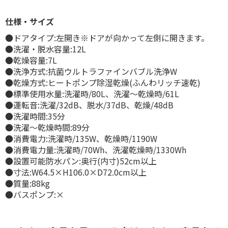
仕様・サイズ
●ドアタイプ:左開き※ドアが向かって左側に開きます。
●洗濯・脱水容量:12L
●乾燥容量:7L
●洗浄方式:抗菌ウルトラファインバブル洗浄W
●乾燥方式:ヒートポンプ除湿乾燥(ふんわリッチ速乾)
●標準使用水量:洗濯時/80L、洗濯～乾燥時/61L
●運転音:洗濯/32dB、脱水/37dB、乾燥/48dB
●洗濯時間:35分
●洗濯～乾燥時間:89分
●消費電力:洗濯時/135W、乾燥時/1190W
●消費電力量:洗濯時/70Wh、洗濯乾燥時/1330Wh
●設置可能防水パン:奥行(内寸)52cm以上
●寸法:W64.5×H106.0×D72.0cm以上
●質量:88kg
●バスポンプ:×