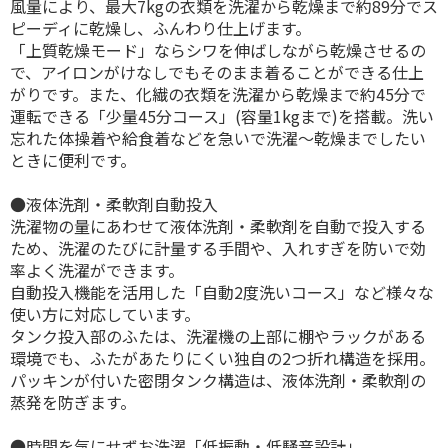
風量により、最大7kgの衣類を洗濯から乾燥まで約89分でス
ピーディに乾燥し、ふんわり仕上げます。
「上質乾燥モード」ならシワを伸ばしながら乾燥させるの
で、アイロンがけなしでもそのまま着ることができる仕上
がりです。また、化繊の衣類を洗濯から乾燥まで約45分で
運転できる「少量45分コース」(容量1kgまで)を搭載。洗い
忘れた体操着や給食着などを急いで洗濯～乾燥までしたい
ときに便利です。
●液体洗剤・柔軟剤自動投入
洗濯物の量にあわせて液体洗剤・柔軟剤を自動で投入する
ため、洗濯のたびに計量する手間や、入れすぎを防いで効
率よく洗濯ができます。
自動投入機能を活用した「自動2度洗いコース」など様々な
使い方に対応しています。
タンク投入部のふたは、洗濯機の上部に棚やラックがある
環境でも、ふたがあたりにくい独自の2つ折れ構造を採用。
パッキンが付いた密閉タンク構造は、液体洗剤・柔軟剤の
蒸発を防ぎます。
●時間を気にせずお洗濯「低振動・低騒音設計」