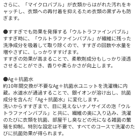
さらに、「マイクロバブル」が衣類からはがれた汚れをキ
ャッチし、衣類への再付着を抑えるため衣類の黒ずみも防
ぎます。
●すすぎでも効果を発揮する「ウルトラファインバブル」
すすぎ時に、「ウルトラファインバブル」が繊維に残った
洗浄成分を吸着して取り除くので、すすぎの回数や水量を
増やさずに、しっかりすすげます。
すすぎの効果が高まることで、柔軟剤成分もしっかり浸透
させることができ、香りや柔らかさが向上します。
●Ag＋抗菌水
約10年間交換が不要なAg＋抗菌水ユニットを洗濯機に内
蔵。水道水が通過することで、銀イオンが溶け出し、抗菌
成分を含んだ「Ag＋抗菌水」に変化します。
洗いからすすぎまで、目に見えないナノサイズの泡「ウル
トラファインバブル」と共に、繊維の奥に入り込み、洗濯
のたびに衣類を抗菌、部屋干し臭などの元になる雑菌の繁
殖を抑制。特別な設定は不要で、すべてのコースで洗濯のた
びに抗菌効果が得られます。