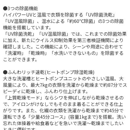
●3つの除菌機能
ハイパワーUVと温風で衣類を除菌する「UV除菌洗乾」
「UV温風除菌」、温水による「約60℃除菌」の3つの除菌
機能を搭載しています。
「UV除菌洗乾」「UV温風除菌」では、これまでの除菌効果
に加え、新たにウイルス抑制効果を第三者検証機関により
確認しました。この機能により、シーンや用途に合わせて
「洗濯時」「乾燥時」「水洗いできないもの」を除菌する
ことができます。
●ふんわリッチ速乾(ヒートポンプ除湿乾燥)
大きな洗濯槽とヒートポンプユニットのやさしい温風、大
風量により、最大7kgの衣類を洗濯から乾燥まで約87分でス
ピーディに乾燥し、ふんわり仕上げます。
「上質乾燥モード」ならシワを伸ばしながら乾燥させるの
で、アイロンがけなしでもそのまま着ることができる仕上
がりです。また、化繊の衣類を洗濯から乾燥まで約45分で
運転できる「少量45分コース」(容量1kgまで)を搭載。洗い
忘れた体操着や給食着などを急いで洗濯～乾燥までしたい
ときに便利です。