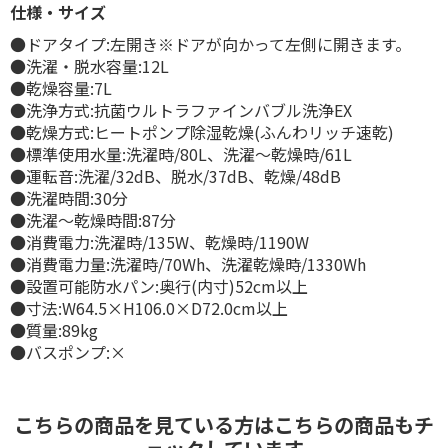
仕様・サイズ
●ドアタイプ:左開き※ドアが向かって左側に開きます。
●洗濯・脱水容量:12L
●乾燥容量:7L
●洗浄方式:抗菌ウルトラファインバブル洗浄EX
●乾燥方式:ヒートポンプ除湿乾燥(ふんわリッチ速乾)
●標準使用水量:洗濯時/80L、洗濯～乾燥時/61L
●運転音:洗濯/32dB、脱水/37dB、乾燥/48dB
●洗濯時間:30分
●洗濯～乾燥時間:87分
●消費電力:洗濯時/135W、乾燥時/1190W
●消費電力量:洗濯時/70Wh、洗濯乾燥時/1330Wh
●設置可能防水パン:奥行(内寸)52cm以上
●寸法:W64.5×H106.0×D72.0cm以上
●質量:89kg
●バスポンプ:×
こちらの商品を見ている方はこちらの商品もチ