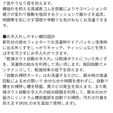
ア音やうなり音を抑えます。
横揺れを抑える高減衰ゴムを搭載によりサスペンションの
硬さが変わり振動を吸収するクッションで静かさを追求。
時間帯を気にせず深夜や早朝でも気がねなくお洗濯できま
す。
●お手入れしやすい親切設計
新形状の排水フィルターでお洗濯時やドアパッキン洗浄時
に出る糸くずをしっかりキャッチ。ティッシュなどを使え
ば手を汚さずにお手入れができます。
「乾燥ダクト自動お手入れ」は乾燥ダクトについた糸くず
を、洗濯時の給水を利用して洗い流します。毎回自動でメ
ンテナンスして、乾燥効率の低下を抑えます。
「自動お掃除モード」はお洗濯するたびに、脱水時の高速
回転による水の勢いで 余分な水や時間を使わずに、自動で
槽をお掃除し槽を除菌、黒カビの発生を抑えます。また乾
燥ダクト自動お手入れの給水経路を利用して、脱水の水が
届きにくいドラム槽前面部を自動でお掃除。汚れの付着を
抑えます(約9Lの水を追加で使用します)。