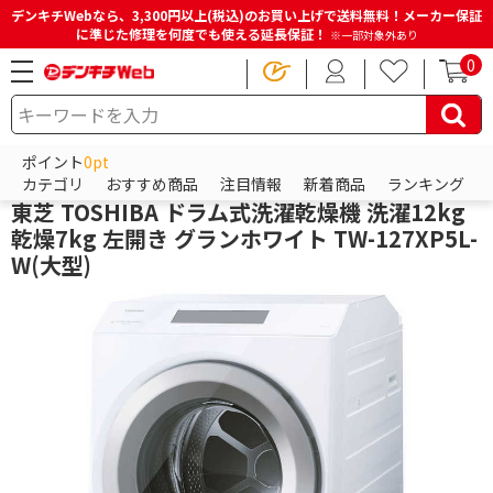
デンキチWebなら、3,300円以上(税込)のお買い上げで送料無料！メーカー保証
に準じた修理を何度でも使える延長保証！
※一部対象外あり
0
HOME
商品一覧ページ
冷蔵庫・洗濯機・生活家電
洗濯機・洗濯乾燥機
ドラム式洗濯機
ポイント
0pt
東芝
カテゴリ
おすすめ商品
注目情報
新着商品
ランキング
東芝 TOSHIBA ドラム式洗濯乾燥機 洗濯12kg
乾燥7kg 左開き グランホワイト TW-127XP5L-
W(大型)