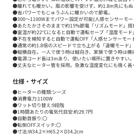
●離れても暖かい。風の影響を受けず、約1.8m先にも
●省パワーでもじゅうぶんに暖かいので節電。
●300～1100Wまでパワー設定が可能(人感センサーモー
●あたたかさそのままで約15%節電「リズムモード」搭
●室温が約22℃になると自動で運転セーブ「温度モード
●不在を検知すると自動で運転OFF「人感センサーモー
●通常の約1.8倍のスピードで立ち上がる「速暖モード
●縦横自在。一人で使う時は縦向き、家族で使う時は横
●電源コード長は3mあり、使いたい場所に置きやすい
●丈夫なヒーター管を採用。急激な温度変化にも強く長
仕様・サイズ
●ヒーターの種類:シーズ
●消費電力:1100W
●ワット切り替え:9段階
●1時間あたりの電気代目安:約29.7円
●自動首振り:〇
●転倒OFFスイッチ:〇
●寸法:W34.2×H65.2×D34.2cm