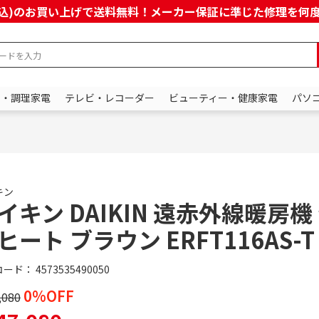
上(税込)のお買い上げで送料無料！メーカー保証に準じた修理を
ン・調理家電
テレビ・レコーダー
ビューティー・健康家電
パソ
キン
イキン DAIKIN 遠赤外線暖房機
ヒート ブラウン ERFT116AS-T
コード：
4573535490050
0%OFF
,080