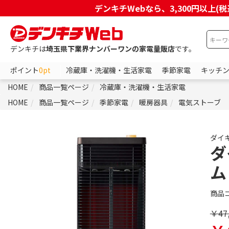
デンキチWebなら、3,300円以
デンキチは
埼玉県下業界ナンバーワンの家電量販店
です。
ポイント
0pt
冷蔵庫・洗濯機・生活家電
季節家電
キッチ
HOME
商品一覧ページ
冷蔵庫・洗濯機・生活家電
HOME
商品一覧ページ
季節家電
暖房器具
電気ストーブ
ダイ
ダ
ム
商品
￥47