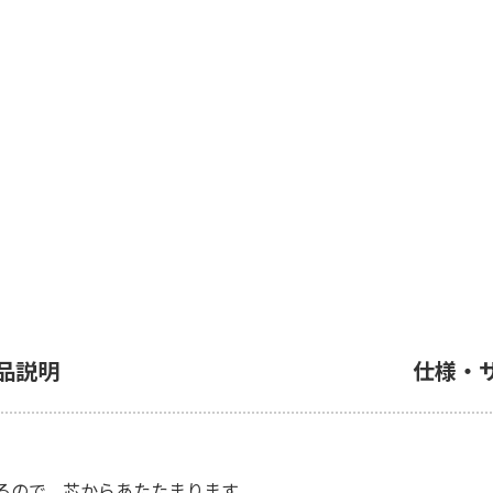
品説明
仕様・
るので、芯からあたたまります。