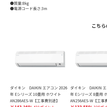
●質量:8kg
●電源コード長さ:3m
こちら
ダイキン DAIKIN エアコン 2026
ダイキン DAIKIN エ
年 Eシリーズ 10畳用 ホワイト
年 Eシリーズ 8畳用 
AN286AES-W【工事費別途】
AN256AES-W【工
￥143,160
￥133,550
1,431ポイント
1,335ポ