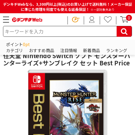
デンキチWebなら、3,300円以上(税込)のお買い上げで送料無料！メーカー保証
に準じた修理を何度でも使える延長保証！
※一部対象外あり
0
HOME
商品一覧ページ
ゲーム
ニンテンドー スイッチ（Nintendo Switch）
ポイント
0pt
Switchソフト（スイッチソフト）
カテゴリ
おすすめ商品
注目情報
新着商品
ランキング
任天堂 Nintendo Switch ソフト モンスターハ
ンターライズ+サンブレイク セット Best Price