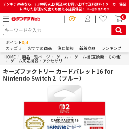
デンキチWebなら、3,300円以上(税込)のお買い上げで送料無料！メーカー保証
に準じた修理を何度でも使える延長保証！
※一部対象外あり
0
ポイント
0pt
カテゴリ
おすすめ商品
注目情報
新着商品
ランキング
HOME
商品一覧ページ
ゲーム
ゲーム機(互換機・その他)
ゲーム周辺機器・アクセサリ
キーズファクトリー カードパレット16 for
Nintendo Switch 2（ブルー）