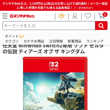
デンキチWebなら、3,300円以上(税込)のお買い上げで送料無料！メーカー保証
に準じた修理を何度でも使える延長保証！
※一部対象外あり
0
HOME
商品一覧ページ
ゲーム
ニンテンドー スイッチ（Nintendo Switch）
ポイント
0pt
Switchソフト（スイッチソフト）
カテゴリ
おすすめ商品
注目情報
新着商品
ランキング
任天堂 Nintendo Switch2専用 ソフト ゼルダ
の伝説 ティアーズ オブ ザ キングダム