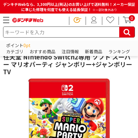
デンキチWebなら、3,300円以上(税込)のお買い上げで送料無料！メーカー保証
に準じた修理を何度でも使える延長保証！
※一部対象外あり
0
HOME
商品一覧ページ
ゲーム
ニンテンドー スイッチ（Nintendo Switch）
ポイント
0pt
Switchソフト（スイッチソフト）
カテゴリ
おすすめ商品
注目情報
新着商品
ランキング
任天堂 Nintendo Switch2専用 ソフト スーパ
ー マリオパーティ ジャンボリー+ジャンボリー
TV