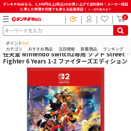
デンキチWebなら、3,300円以上(税込)のお買い上げで送料無料！メーカー保証
に準じた修理を何度でも使える延長保証！
※一部対象外あり
0
HOME
商品一覧ページ
ゲーム
ニンテンドー スイッチ（Nintendo Switch）
ポイント
0pt
Switchソフト（スイッチソフト）
カテゴリ
おすすめ商品
注目情報
新着商品
ランキング
任天堂 Nintendo Switch2専用 ソフト Street
Fighter 6 Years 1-2 ファイターズエディション